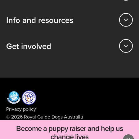
Info and resources
Get involved
Privacy policy
© 2026 Royal Guide Dogs Australia
ABN 99 008 427 423
Become a puppy raiser and help us
Supported by
BFJ Digital
change lives