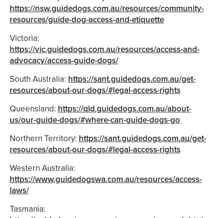
https://nsw.guidedogs.com.au/resources/community-
resources/guide-dog-access-and-etiquette
Victoria:
https://vic.guidedogs.com.au/resources/access-and-
advocacy/access-guide-dogs/
South Australia:
https://sant.guidedogs.com.au/get-
resources/about-our-dogs/#legal-access-rights
Queensland:
https://qld.guidedogs.com.au/about-
us/our-guide-dogs/#where-can-guide-dogs-go
Northern Territory:
https://sant.guidedogs.com.au/get-
resources/about-our-dogs/#legal-access-rights
Western Australia:
https://www.guidedogswa.com.au/resources/access-
laws/
Tasmania: