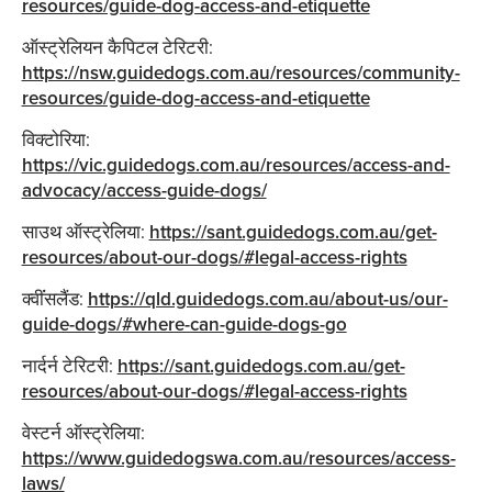
resources/guide-dog-access-and-etiquette
ऑस्ट्रेलियन कैपिटल टेरिटरी:
https://nsw.guidedogs.com.au/resources/community-
resources/guide-dog-access-and-etiquette
विक्टोरिया:
https://vic.guidedogs.com.au/resources/access-and-
advocacy/access-guide-dogs/
साउथ ऑस्ट्रेलिया:
https://sant.guidedogs.com.au/get-
resources/about-our-dogs/#legal-access-rights
क्वींंसलैंड:
https://qld.guidedogs.com.au/about-us/our-
guide-dogs/#where-can-guide-dogs-go
नार्दर्न टेरिटरी:
https://sant.guidedogs.com.au/get-
resources/about-our-dogs/#legal-access-rights
वेस्टर्न ऑस्ट्रेलिया:
https://www.guidedogswa.com.au/resources/access-
laws/